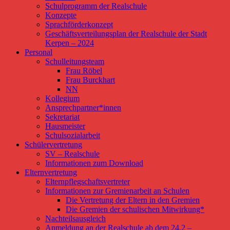
Schulprogramm der Realschule
Konzepte
Sprachförderkonzept
Geschäftsverteilungsplan der Realschule der Stadt
Kerpen – 2024
Personal
Schulleitungsteam
Frau Röbel
Frau Burckhart
NN
Kollegium
Ansprechpartner*innen
Sekretariat
Hausmeister
Schulsozialarbeit
Schülervertretung
SV – Realschule
Informationen zum Download
Elternvertretung
Elternpflegschaftsvertreter
Informationen zur Gremienarbeit an Schulen
Die Vertretung der Eltern in den Gremien
Die Gremien der schulischen Mitwirkung*
Nachteilsausgleich
Anmeldung an der Realschule ab dem 24.2 –