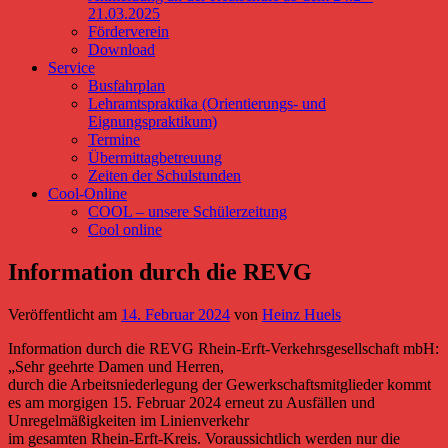
21.03.2025
Förderverein
Download
Service
Busfahrplan
Lehramtspraktika (Orientierungs- und
Eignungspraktikum)
Termine
Übermittagbetreuung
Zeiten der Schulstunden
Cool-Online
COOL – unsere Schülerzeitung
Cool online
Information durch die REVG
Veröffentlicht am
14. Februar 2024
von
Heinz Huels
Information durch die REVG Rhein-Erft-Verkehrsgesellschaft mbH:
„Sehr geehrte Damen und Herren,
durch die Arbeitsniederlegung der Gewerkschaftsmitglieder kommt
es am morgigen 15. Februar 2024 erneut zu Ausfällen und
Unregelmäßigkeiten im Linienverkehr
im gesamten Rhein-Erft-Kreis. Voraussichtlich werden nur die