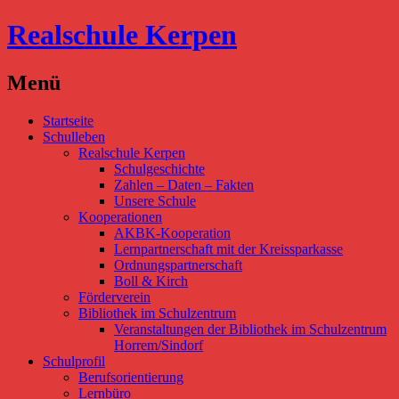
Realschule Kerpen
Menü
Direkt
Startseite
zum
Schulleben
Inhalt
Realschule Kerpen
Schulgeschichte
Zahlen – Daten – Fakten
Unsere Schule
Kooperationen
AKBK-Kooperation
Lernpartnerschaft mit der Kreissparkasse
Ordnungspartnerschaft
Boll & Kirch
Förderverein
Bibliothek im Schulzentrum
Veranstaltungen der Bibliothek im Schulzentrum
Horrem/Sindorf
Schulprofil
Berufsorientierung
Lernbüro