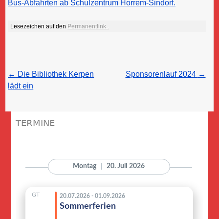
Bus-Abfahrten ab Schulzentrum Horrem-Sindorf.
Lesezeichen auf den
Permanentlink
.
Post
←
Die Bibliothek Kerpen
Sponsorenlauf 2024
→
navigation
lädt ein
TERMINE