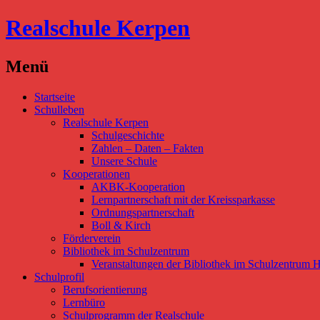
Realschule Kerpen
Menü
Direkt
Startseite
zum
Schulleben
Inhalt
Realschule Kerpen
Schulgeschichte
Zahlen – Daten – Fakten
Unsere Schule
Kooperationen
AKBK-Kooperation
Lernpartnerschaft mit der Kreissparkasse
Ordnungspartnerschaft
Boll & Kirch
Förderverein
Bibliothek im Schulzentrum
Veranstaltungen der Bibliothek im Schulzentrum 
Schulprofil
Berufsorientierung
Lernbüro
Schulprogramm der Realschule