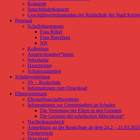
Konzepte
Sprachförderkonzept
Geschäftsverteilungsplan der Realschule der Stadt Kerp
Personal
Schulleitungsteam
Frau Röbel
Frau Burckhart
NN
Kollegium
Ansprechpartner*innen
Sekretariat
Hausmeister
Schulsozialarbeit
Schülervertretung
SV – Realschule
Informationen zum Download
Elternvertretung
Elternpflegschaftsvertreter
Informationen zur Gremienarbeit an Schulen
Die Vertretung der Eltern in den Gremien
Die Gremien der schulischen Mitwirkung*
Nachteilsausgleich
Anmeldung an der Realschule ab dem 24.2 – 21.03.202
Förderverein
Download